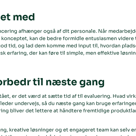
met med
ncering afhænger også af dit personale. Når medarbejd
 konceptet, kan de bedre formidle entusiasmen videre t
god tid, og lad dem komme med input til, hvordan plad
sk erfaring, der kan føre til simple, men effektive løsnin
orbedr til næste gang
ået, er det værd at sætte tid af til evaluering. Hvad vir
lleder undervejs, så du næste gang kan bruge erfaringe
g bliver det lettere at håndtere fremtidige produktlan
ng, kreative løsninger og et engageret team kan selv en 