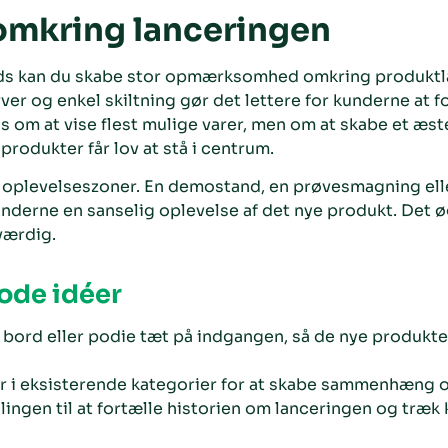
omkring lanceringen
s kan du skabe stor opmærksomhed omkring produktlan
 og enkel skiltning gør det lettere for kunderne at for
s om at vise flest mulige varer, men om at skabe et æst
produkter får lov at stå i centrum.
 oplevelseszoner. En demostand, en prøvesmagning elle
nderne en sanselig oplevelse af det nye produkt. Det 
værdig.
ode idéer
t bord eller podie tæt på indgangen, så de nye produk
er i eksisterende kategorier for at skabe sammenhæng o
ingen til at fortælle historien om lanceringen og træk 