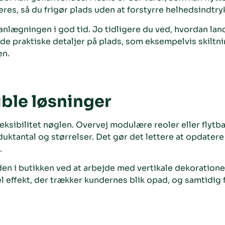
res, så du frigør plads uden at forstyrre helhedsindtry
lanlægningen i god tid. Jo tidligere du ved, hvordan lan
å de praktiske detaljer på plads, som eksempelvis skiltn
en.
ible løsninger
leksibilitet nøglen. Overvej modulære reoler eller flytb
oduktantal og størrelser. Det gør det lettere at opdate
.
en i butikken ved at arbejde med vertikale dekoratione
 effekt, der trækker kundernes blik opad, og samtidig f