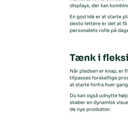
displays, der kan kombine
En god idé er at starte p
desto lettere er det at f
personalets rolle på dag
Tænk i fleks
Når pladsen er knap, er f
tilpasses forskellige pr
at starte forfra hver gang
Du kan også udnytte højd
skaber en dynamisk visuel
de nye produkter.