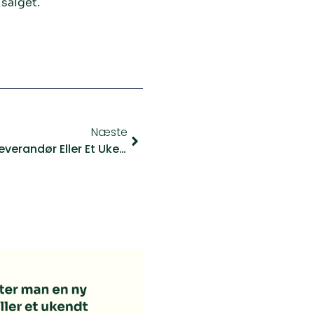
salget.
Næste
Hvordan Tester Man En Ny Leverandør Eller Et Ukendt Produkt Uden Risiko?