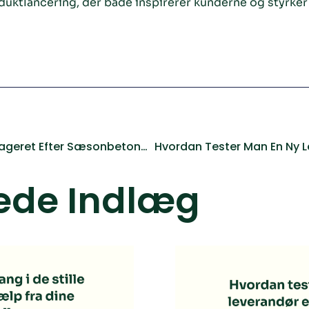
ktlancering, der både inspirerer kunderne og styrker 
Hvordan Rydder Man Lageret Efter Sæsonbetonede Kampagner?
ede Indlæg