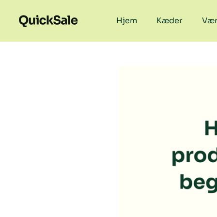
Hjem
Kæder
Vær