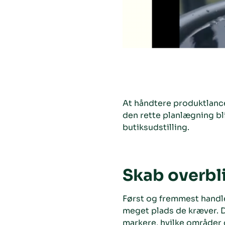
At håndtere produktlanc
den rette planlægning bl
butiksudstilling.
Skab overbli
Først og fremmest handler
meget plads de kræver. D
markere, hvilke områder d