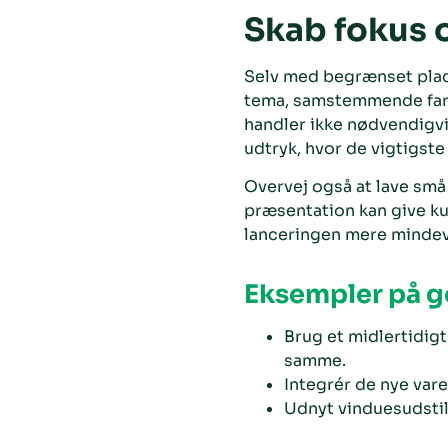
Skab fokus 
Selv med begrænset plad
tema, samstemmende farver
handler ikke nødvendigvi
udtryk, hvor de vigtigste 
Overvej også at lave små
præsentation kan give ku
lanceringen mere minde
Eksempler på g
Brug et midlertidig
samme.
Integrér de nye var
Udnyt vinduesudstill