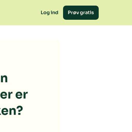
Log ind
Prøv gratis